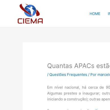
Ir
para
HOME
I
o
conteúdo
Quantas APACs estã
/
Questões Frequentes
/ Por
marcel
Em nível nacional, há cerca de 9
Algumas prestes a inaugurar; out
iniciando a construção); outras apen