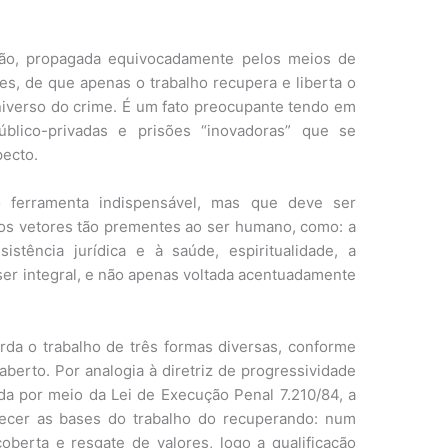
ão, propagada equivocadamente pelos meios de
es, de que apenas o trabalho recupera e liberta o
niverso do crime. É um fato preocupante tendo em
úblico-privadas e prisões “inovadoras” que se
ecto.
ferramenta indispensável, mas que deve ser
os vetores tão prementes ao ser humano, como: a
istência jurídica e à saúde, espiritualidade, a
 ser integral, e não apenas voltada acentuadamente
rda o trabalho de três formas diversas, conforme
berto. Por analogia à diretriz de progressividade
a por meio da Lei de Execução Penal 7.210/84, a
lecer as bases do trabalho do recuperando: num
oberta e resgate de valores, logo a qualificação