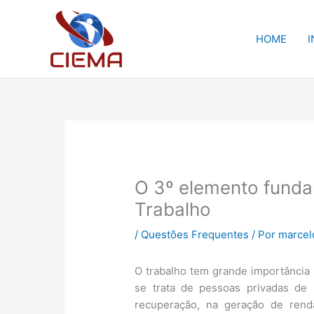
Ir
para
HOME
I
o
conteúdo
O 3º elemento fund
Trabalho
/
Questões Frequentes
/ Por
marcel
O trabalho tem grande importância
se trata de pessoas privadas de 
recuperação, na geração de rend