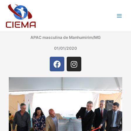
Ir
para
o
conteúdo
APAC masculina de Manhumirim/MG
01/01/2020
F
I
a
n
c
s
e
t
b
a
o
g
o
r
k
a
m