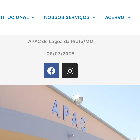
STITUCIONAL
NOSSOS SERVIÇOS
ACERVO
APAC de Lagoa da Prata/MG
06/07/2008
F
I
a
n
c
s
e
t
b
a
o
g
o
r
k
a
m