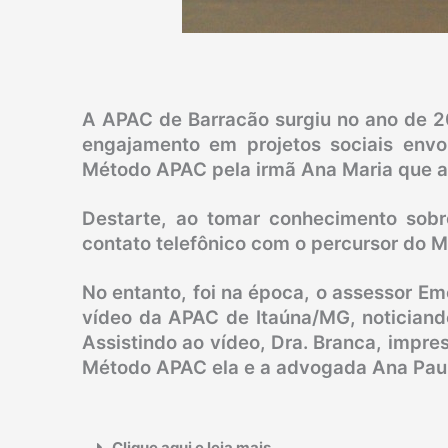
A APAC de Barracão surgiu no ano de 20
engajamento em projetos sociais envol
Método APAC pela irmã Ana Maria que at
Destarte, ao tomar conhecimento sob
contato telefônico com o percursor do M
No entanto, foi na época, o assessor E
vídeo da APAC de Itaúna/MG, noticiando 
Assistindo ao vídeo, Dra. Branca, impr
Método APAC ela e a advogada Ana Paula
Clique aqui e leia mais