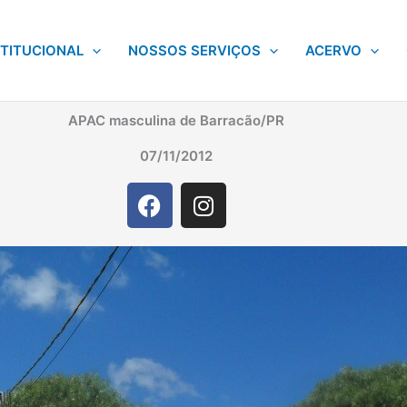
STITUCIONAL
NOSSOS SERVIÇOS
ACERVO
APAC masculina de Barracão/PR
07/11/2012
F
I
a
n
c
s
e
t
b
a
o
g
o
r
k
a
m