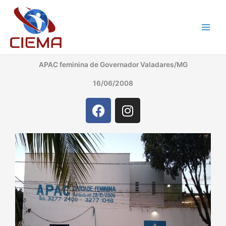
Ir
para
o
conteúdo
APAC feminina de Governador Valadares/MG
16/06/2008
F
I
a
n
c
s
e
t
b
a
o
g
o
r
k
a
m